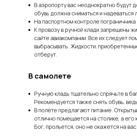
В аэропорту вас неоднократно будут д
обувь должна сниматься и надеваться л
На паспортном контроле пограничника 
К провозу в ручной клади запрещены ж
сайте авиакомпании. Все их следует по
выбрасывать. Жидкости, приобретенные 
отберут.
В самолете
Ручную кладь тщательно спрячьте в баг
Рекомендуется также снять обувь, ведь
В полёте предлагают питание. Открытый 
отлично помещается на столике, а его 
Бог, прольется, оно не окажется на вас