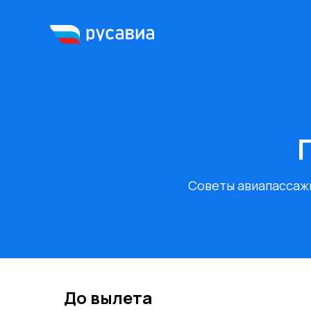
Советы авиапассаж
До вылета