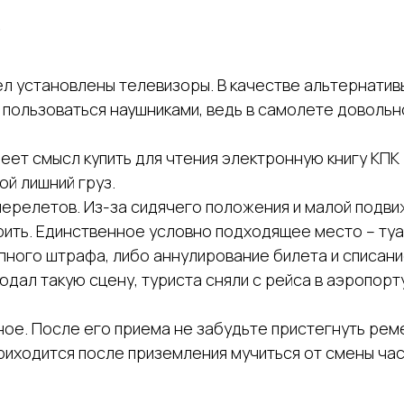
?
ел установлены телевизоры. В качестве альтернати
 пользоваться наушниками, ведь в самолете довольно
меет смысл купить для чтения электронную книгу КПК 
ой лишний груз.
перелетов. Из-за сидячего положения и малой подви
курить. Единственное условно подходящее место – ту
пного штрафа, либо аннулирование билета и списани
юдал такую сцену, туриста сняли с рейса в аэропорт
ое. После его приема не забудьте пристегнуть реме
приходится после приземления мучиться от смены час