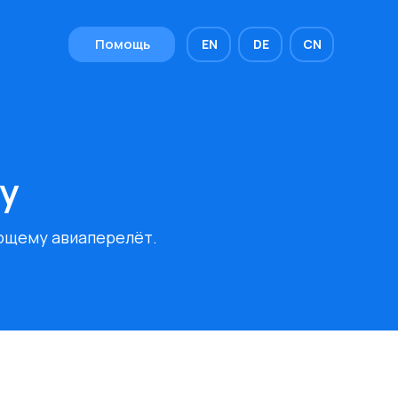
Помощь
EN
DE
CN
у
ющему авиаперелёт.