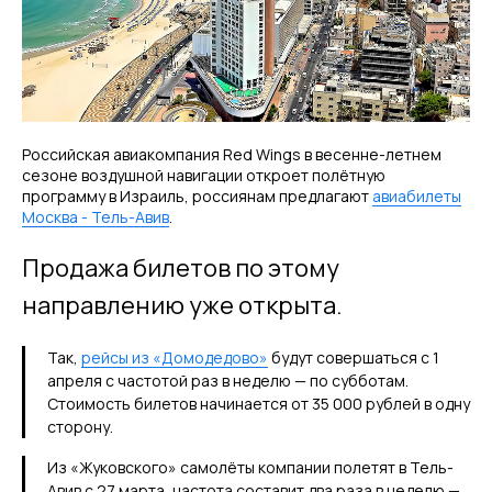
Российская авиакомпания Red Wings в весенне-летнем
сезоне воздушной навигации откроет полётную
программу в Израиль, россиянам предлагают
авиабилеты
Москва - Тель-Авив
.
Продажа билетов по этому
направлению уже открыта.
Так,
рейсы из «Домодедово»
будут совершаться с 1
апреля с частотой раз в неделю — по субботам.
Стоимость билетов начинается от 35 000 рублей в одну
сторону.
Из «Жуковского» самолёты компании полетят в Тель-
Авив с 27 марта, частота составит два раза в неделю —