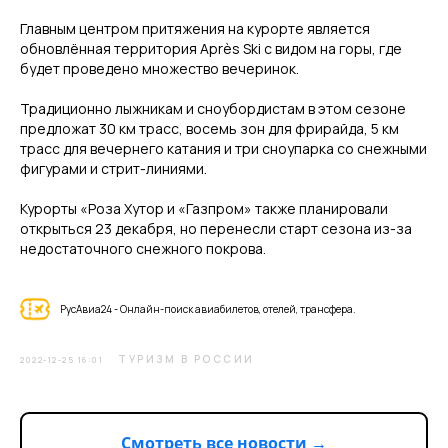
Главным центром притяжения на курорте является
обновлённая территория Après Ski с видом на горы, где
будет проведено множество вечеринок.
Традиционно лыжникам и сноубордистам в этом сезоне
предложат 30 км трасс, восемь зон для фрирайда, 5 км
трасс для вечернего катания и три сноупарка со снежными
фигурами и стрит-линиями.
Курорты «Роза Хутор и «Газпром» также планировали
открыться 23 декабря, но перенесли старт сезона из-за
недостаточного снежного покрова.
РусАвиа24 - Онлайн-поиск авиабилетов, отелей, трансфера.
ТУРИЗМ В РОССИИ
2022-12-25 16:01
Смотреть все новости →