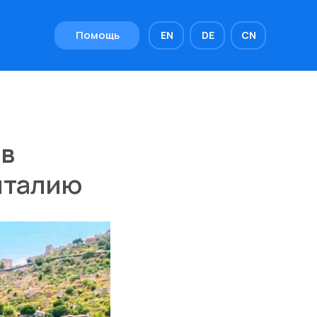
Помощь
EN
DE
CN
 в
Анталию