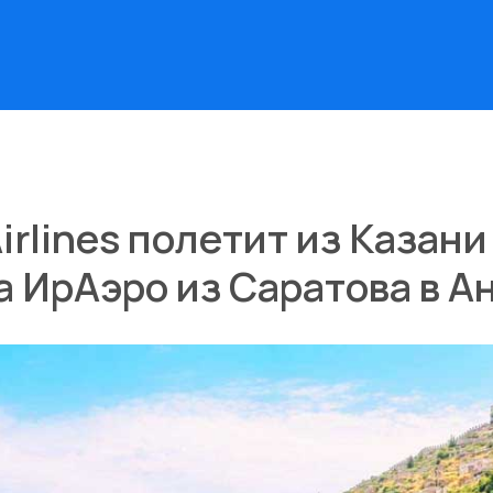
Airlines полетит из Казани
а ИрАэро из Саратова в 