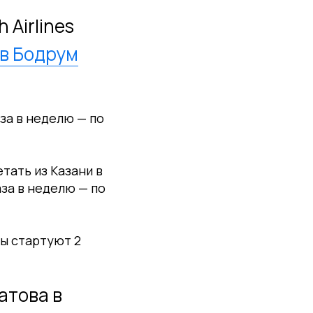
Airlines
 в Бодрум
аза в неделю — по
тать из Казани в
аза в неделю — по
сы стартуют 2
атова в