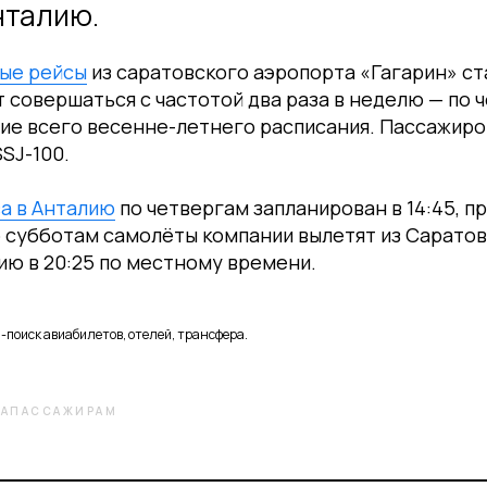
нталию.
ые рейсы
из саратовского аэропорта «Гагарин» ст
т совершаться с частотой два раза в неделю — по 
ие всего весенне-летнего расписания. Пассажиро
SJ-100.
а в Анталию
по четвергам запланирован в 14:45, п
о субботам самолёты компании вылетят из Саратова 
ию в 20:25 по местному времени.
-поиск авиабилетов, отелей, трансфера.
ИАПАССАЖИРАМ