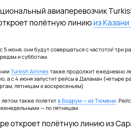
циональный авиаперевозчик Turkish 
 откроет полётную линию
из Казани
с 5 июня, они будут совершаться с частотой три р
редам и субботам.
ании
Turkish Airlines
также продолжит ежедневно ле
ю, а с 4 июня запустит рейсы в Даламан (четыре р
ргам, пятницам и воскресеньям).
 летом также полетит
в Бодрум — из Тюмени
. Рей
еженедельными — по пятницам.
ре откроет полётную линию из Сар