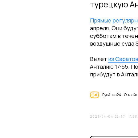
турецкую А
Прямые регулярн
апреля. Они буду
субботам в течен
воздушные суда S
Вылет
из Саратов
Анталию 17:55. П
прибудут в Антал
РусАвиа24 - Онлайн
2023-04-04 23:37
АВ