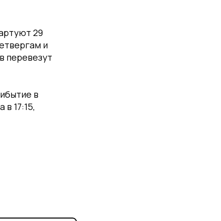
артуют 29
четвергам и
в перевезут
рибытие в
в 17:15,