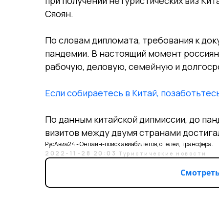
при получении нетуристических виз Кита
Сяоян.
По словам дипломата, требования к до
пандемии. В настоящий момент россиян
рабочую, деловую, семейную и долгоср
Если собираетесь в Китай, позаботьтес
По данным китайской дипмиссии, до па
визитов между двумя странами достигал
РусАвиа24 - Онлайн-поиск авиабилетов, отелей, трансфера.
2022-11-28 20:03
Туристические новости
Смотреть