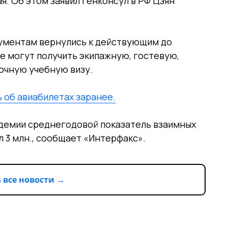
я. Об этом заявил генконсул в РФ Цзян
кументам вернулись к действующим до
е могут получить экипажную, гостевую,
очную учебную визу.
ь об авиабилетах заранее.
ндемии среднегодовой показатель взаимных
 3 млн., сообщает «Интерфакс».
 все новости →