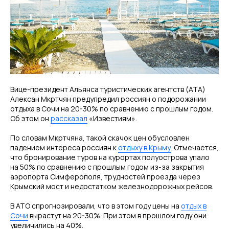
Вице-президент Альянса туристических агентств (АТА)
Алексан Мкртчян предупредил россиян о подорожании
отдыха в Сочи на 20-30% по сравнению с прошлым годом.
Об этом он
рассказал
«Известиям».
По словам Мкртчяна, такой скачок цен обусловлен
падением интереса россиян к
отдыху в Крыму
. Отмечается,
что бронирование туров на курортах полуострова упало
на 50% по сравнению с прошлым годом из-за закрытия
аэропорта Симферополя, трудностей проезда через
Крымский мост и недостатком железнодорожных рейсов.
В АТО спрогнозировали, что в этом году цены на
отдых в
Сочи
вырастут на 20-30%. При этом в прошлом году они
увеличились на 40%.