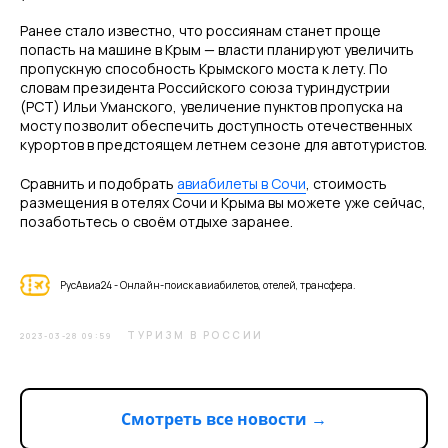
Ранее стало известно, что россиянам станет проще
попасть на машине в Крым — власти планируют увеличить
пропускную способность Крымского моста к лету. По
словам президента Российского союза туриндустрии
(РСТ) Ильи Уманского, увеличение пунктов пропуска на
мосту позволит обеспечить доступность отечественных
курортов в предстоящем летнем сезоне для автотуристов.
Сравнить и подобрать
авиабилеты в Сочи
, стоимость
размещения в отелях Сочи и Крыма вы можете уже сейчас,
позаботьтесь о своём отдыхе заранее.
РусАвиа24 - Онлайн-поиск авиабилетов, отелей, трансфера.
ТУРИЗМ В РОССИИ
2023-03-28 09:59
Смотреть все новости →