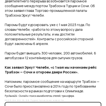
девятилетнего перерыва возобновится паромное
сообщение между портом Трабзон в Турции и Сочи. Об
этом заявил глава Торгово-промышленной палаты
Трабзона Эркут Челеби.
Паромы будут курсировать уже с 1 мая 2023 года. По
словам Челеби, «работа по этому вопросу дала
положительные результаты, и мы достигли
договоренностей». Контракты с российской стороной
будут заключены 6 апреля.
Паром будет вмещать 300 человек, 200 автомобилей, 6
автобусов и 12 контейнеров для сыпучих грузов.
Как заявил Эркут Челеби, «с 1 мая мы начинаем рейс
Трабзон — Сочи и откроем двери России».
Напомним, паромное сообщение на маршруте Трабзон —
Сочи было приостановлено в 2014 году по требованиям
безопасности в рамках подготовки к Олимпиаде.
РусАвиа24 - Онлайн-поиск авиабилетов, отелей, трансфера.
2023-04-02 16:08
Туристические новости