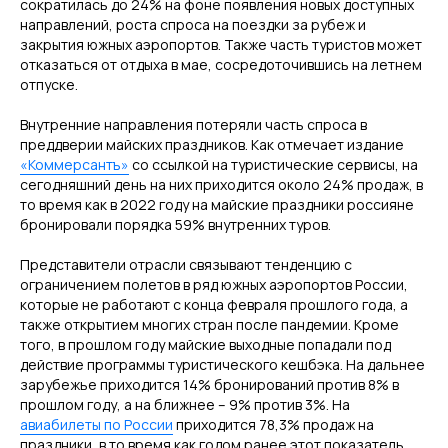
сократилась до 24% на фоне появления новых доступных
направлений, роста спроса на поездки за рубеж и
закрытия южных аэропортов. Также часть туристов может
отказаться от отдыха в мае, сосредоточившись на летнем
отпуске.
Внутренние направления потеряли часть спроса в
преддверии майских праздников. Как отмечает издание
«Коммерсантъ»
со ссылкой на туристические сервисы, на
сегодняшний день на них приходится около 24% продаж, в
то время как в 2022 году на майские праздники россияне
бронировали порядка 59% внутренних туров.
Представители отрасли связывают тенденцию с
ограничением полетов в ряд южных аэропортов России,
которые не работают с конца февраля прошлого года, а
также открытием многих стран после пандемии. Кроме
того, в прошлом году майские выходные попадали под
действие программы туристического кешбэка. На дальнее
зарубежье приходится 14% бронирований против 8% в
прошлом году, а на ближнее – 9% против 3%. На
авиабилеты по России
приходится 78,3% продаж на
праздники, в то время как годом ранее этот показатель