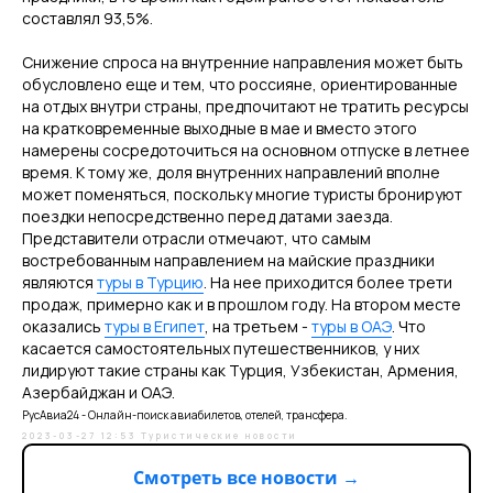
составлял 93,5%.
Снижение спроса на внутренние направления может быть
обусловлено еще и тем, что россияне, ориентированные
на отдых внутри страны, предпочитают не тратить ресурсы
на кратковременные выходные в мае и вместо этого
намерены сосредоточиться на основном отпуске в летнее
время. К тому же, доля внутренних направлений вполне
может поменяться, поскольку многие туристы бронируют
поездки непосредственно перед датами заезда.
Представители отрасли отмечают, что самым
востребованным направлением на майские праздники
являются
туры в Турцию
. На нее приходится более трети
продаж, примерно как и в прошлом году. На втором месте
оказались
туры в Египет
, на третьем -
туры в ОАЭ
. Что
касается самостоятельных путешественников, у них
лидируют такие страны как Турция, Узбекистан, Армения,
Азербайджан и ОАЭ.
РусАвиа24 - Онлайн-поиск авиабилетов, отелей, трансфера.
2023-03-27 12:53
Туристические новости
Смотреть все новости →